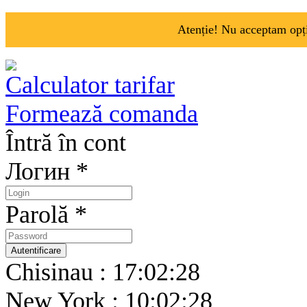
Atenție! Nu acceptam opți
Calculator tarifar
Formează comanda
Întră în cont
Логин *
Parolă *
Chisinau : 17:02:28
New York : 10:02:28