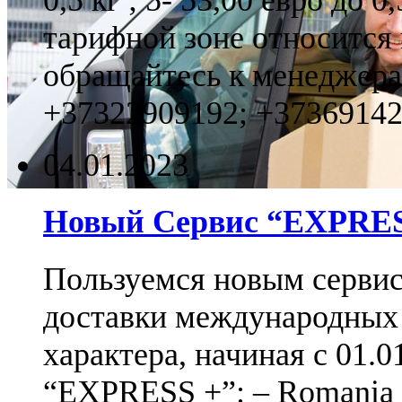
0,5 кг ; 5- 53,00 евро до 0
тарифной зоне относится
обращайтесь к менеджерам
+37322909192; +3736914
04.01.2023
Новый Сервис “EXPRES
Пользуемся новым сервис
доставки международных
характера, начиная с 01.0
“EXPRESS +”: – Romania - 