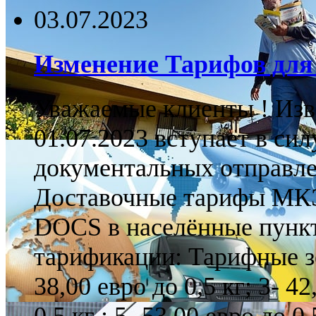
03.07.2023
Изменение Тарифов для
Уважаемые клиенты ! Изве
01.07.2023 вступает в си
документальных отправле
Доставочные тарифы М
DOCS в населённые пункт
тарификации: Тарифные зон
38,00 евро до 0,5 кг; 3- 42