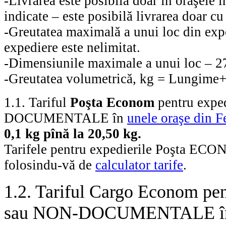
-
Livrarea este posibilă doar în oraşele in
indicate – este posibilă livrarea doar c
-
Greutatea maximală a unui loc din exp
expediere este nelimitat.
-
Dimensiunile maximale a unui loc – 2
-
Greutatea volumetrică, kg = Lungime
1.1.
Tariful
Poşta Econom
pentru exp
DOCUMENTALE în
unele oraşe din F
0,1 kg pînă la 20,50 kg.
Tarifele pentru expedierile Poşta ECONO
folosindu-vă de
calculator tarife
.
1.2. Tariful Cargo Econom 
sau NON-DOCUMENTALE 