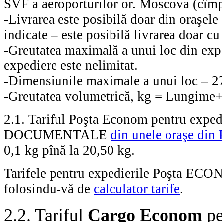
SVF a aeroporturilor or. Moscova (cîm
-
Livrarea este posibilă doar din oraşele 
indicate – este posibilă livrarea doar 
-
Greutatea maximală a unui loc din exp
expediere este nelimitat.
-
Dimensiunile maximale a unui loc – 2
-
Greutatea volumetrică, kg = Lungime
2.1.
Tariful Poşta Econom pentru e
DOCUMENTALE
din unele oraşe din 
0,1 kg pînă la 20,50 kg.
Tarifele pentru expedierile Poşta ECONO
folosindu-vă de
calculator tarife
.
2.2. Tariful
Cargo Econom
pe